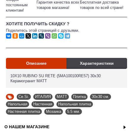
Гарантия качества всех
Бесплатная доставка
постоянным
товаров магазина!
товаров по всей стране!
клиентам!
ХОТИТЕ ПОЛУЧИТЬ СКИДКУ ?
Поделитесь этой страницей с друзьями.
Описание
Характеристики
10X10 RUBINO SU RETE (5MA100100RE57) 30x30
Керамогранит MATT
Ce.Si.
,
ИТАЛИЯ
,
MATT
,
Плитка
,
30x30 см.
,
Напольная
,
Настенная
,
Напольная плитка
,
Настенная плитка
,
Мозаика
,
5.5 мм.
О НАШЕМ МАГАЗИНЕ