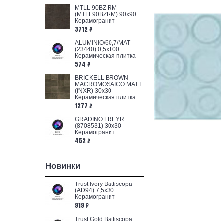
MTLL 90BZ RM
(MTLL90BZRM) 90x90
Керамогранит
3712 ₽
ALUMINIO/60,7/MAT
(23440) 0,5x100
Керамическая плитка
574 ₽
BRICKELL BROWN
MACROMOSAICO MATT
(fNXR) 30x30
Керамическая плитка
1277 ₽
GRADINO FREYR
(8708531) 30x30
Керамогранит
452 ₽
Новинки
Trust Ivory Battiscopa
(AD94) 7,5x30
Керамогранит
919 ₽
Trust Gold Battiscopa