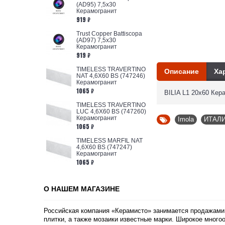
(AD95) 7,5x30
Керамогранит
919 ₽
Trust Copper Battiscopa
(AD97) 7,5x30
Керамогранит
919 ₽
TIMELESS TRAVERTINO
Описание
Ха
NAT 4,6X60 BS (747246)
Керамогранит
1065 ₽
BILIA L1 20x60 Ке
TIMELESS TRAVERTINO
LUC 4,6X60 BS (747260)
Керамогранит
Imola
,
ИТАЛ
1065 ₽
TIMELESS MARFIL NAT
4,6X60 BS (747247)
Керамогранит
1065 ₽
О НАШЕМ МАГАЗИНЕ
Российская компания «
Керамисто
» занимается продажам
плитки, а также мозаики известные марки. Широкое много