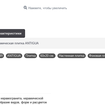
Нажмите, чтобы увеличить
рактеристики
рамическая плитка ANTIGUA
ИЯ
,
ANTIGUA
,
Плитка
,
60x20 см.
,
Настенная плитка
,
Фоновая п
и
керамогранита
, керамической
образие видов, форм и расцветок