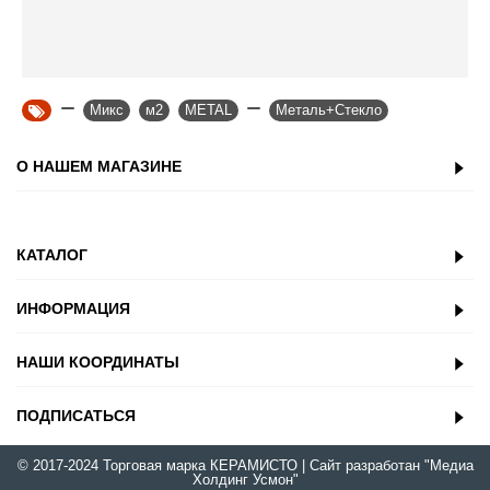
,
Микс
,
м2
,
METAL
,
,
Металь+Стекло
О НАШЕМ МАГАЗИНЕ
КАТАЛОГ
ИНФОРМАЦИЯ
НАШИ КООРДИНАТЫ
ПОДПИСАТЬСЯ
© 2017-2024 Торговая марка
КЕРАМИСТО
| Сайт разработан
"Медиа
Холдинг Усмон"