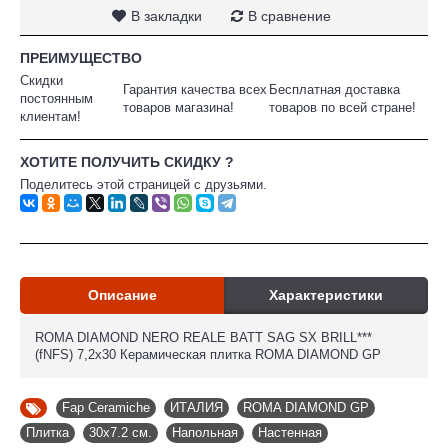
В закладки
В сравнение
ПРЕИМУЩЕСТВО
Скидки
Гарантия качества всех
Бесплатная доставка
постоянным
товаров магазина!
товаров по всей стране!
клиентам!
ХОТИТЕ ПОЛУЧИТЬ СКИДКУ ?
Поделитесь этой страницей с друзьями.
Описание
Характеристики
ROMA DIAMOND NERO REALE BATT SAG SX BRILL***
(fNFS) 7,2x30 Керамическая плитка ROMA DIAMOND GP
Fap Ceramiche
,
ИТАЛИЯ
,
ROMA DIAMOND GP
,
Плитка
,
30x7.2 см.
,
Напольная
,
Настенная
,